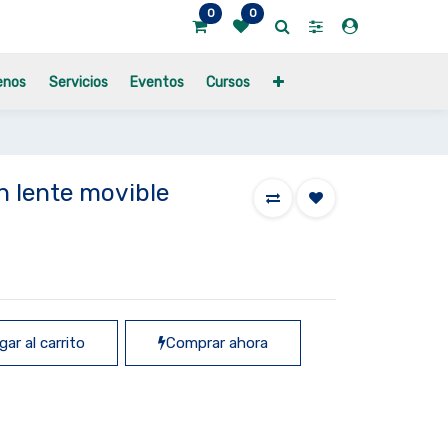
0
0
enos
Servicios
Eventos
Cursos
n lente movible
ar al carrito
Comprar ahora