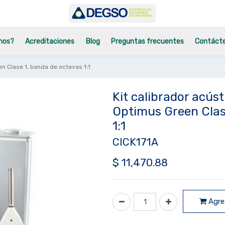
mos?
Acreditaciones
Blog
Preguntas frecuentes
Contáct
n Clase 1, banda de octavas 1:1
Kit calibrador acús
Optimus Green Clas
1:1
CICK171A
$
11,470.88
Agreg