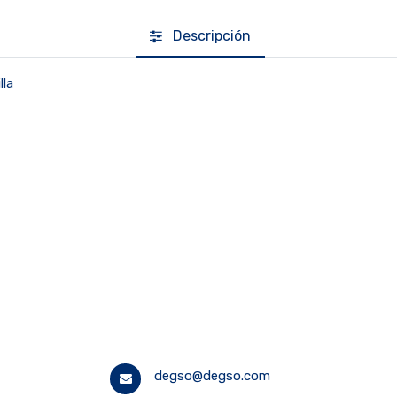
Descripción
lla
degso@degso.com