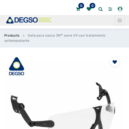
0
0
Products
Gafa para casco 3M™ serie V9 con tratamiento
antiempañante