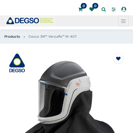
0
0
Products
Casco 3M™ Versaflo™ M-407