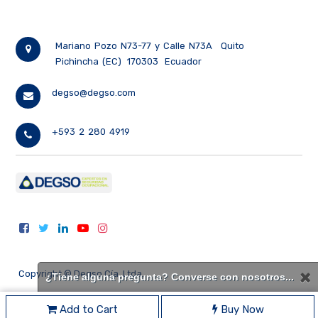
Mariano Pozo N73-77 y Calle N73A
Quito
Pichincha (EC)
170303
Ecuador
degso@degso.com
+593 2 280 4919
Copyright ©
Degso Cía. Ltda.
¿Tiene alguna pregunta? Converse con nosotros...
Add to Cart
Buy Now