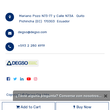
Mariano Pozo N73-77 y Calle N73A
Quito
Pichincha (EC)
170303
Ecuador
degso@degso.com
+593 2 280 4919
Copyright ©
Degso Cía. Ltda.
¿Tiene alguna pregunta? Converse con nosotros...
Add to Cart
Buy Now