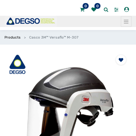
0
0
Products
Casco 3M™ Versaflo™ M-307