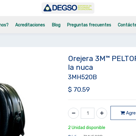
mos?
Acreditaciones
Blog
Preguntas frecuentes
Contáct
Orejera 3M™ PELTO
la nuca
3MH520B
$
70.59
Agreg
2 Unidad disponible