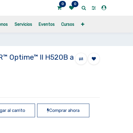
0
0
enos
Servicios
Eventos
Cursos
R™ Optime™ II H520B a
ar al carrito
Comprar ahora