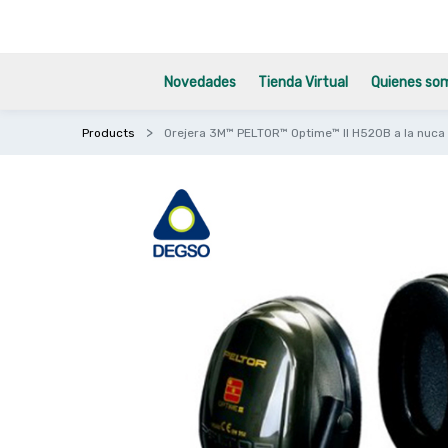
Novedades
Tienda Virtual
Quienes so
Products
Orejera 3M™ PELTOR™ Optime™ II H520B a la nuca