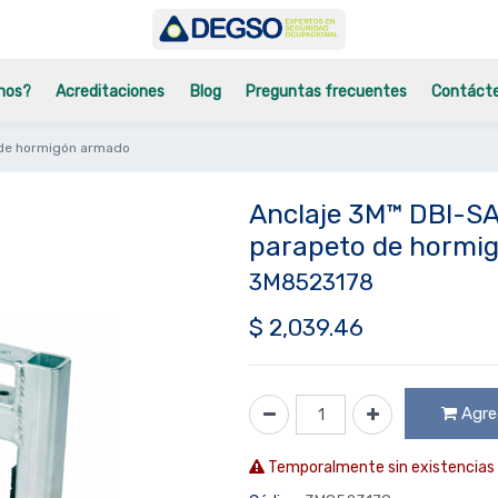
mos?
Acreditaciones
Blog
Preguntas frecuentes
Contáct
 de hormigón armado
Anclaje 3M™ DBI-S
parapeto de hormi
3M8523178
$
2,039.46
Agreg
Temporalmente sin existencias