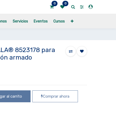
0
0
enos
Servicios
Eventos
Cursos
ALA® 8523178 para
gón armado
ar al carrito
Comprar ahora