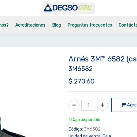
mos?
Acreditaciones
Blog
Preguntas frecuentes
Contáct
Arnés 3M™ 6582 (ca
3M6582
$
270.60
Agreg
1 Caja disponible
Código:
3M6582
Unidad de venta:
Caja