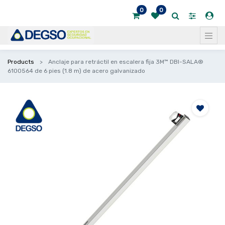
0
0
Products
Anclaje para retráctil en escalera fija 3M™ DBI-SALA®
6100564 de 6 pies (1.8 m) de acero galvanizado