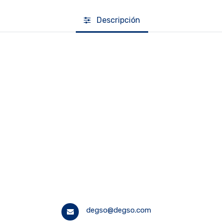
Descripción
degso@degso.com