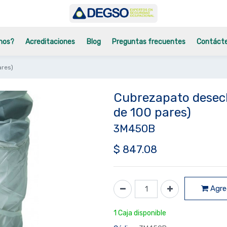
mos?
Acreditaciones
Blog
Preguntas frecuentes
Contáct
ares)
Cubrezapato desec
de 100 pares)
3M450B
$
847.08
Agreg
1 Caja disponible