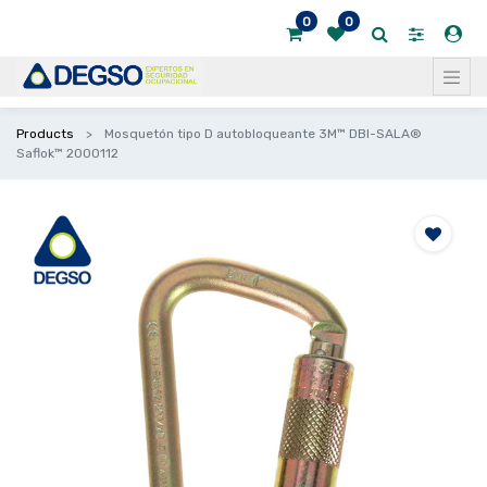
0
0
Products
Mosquetón tipo D autobloqueante 3M™ DBI-SALA®
Saflok™ 2000112