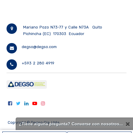
Mariano Pozo N73-77 y Calle N73A
Quito
Pichincha (EC)
170303
Ecuador
degso@degso.com
+593 2 280 4919
Copyright ©
Degso Cía. Ltda.
¿Tiene alguna pregunta? Converse con nosotros...