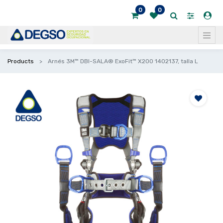
0
0
Products
Arnés 3M™ DBI-SALA® ExoFit™ X200 1402137, talla L