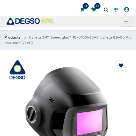
0
0
Products
Careta 3M™ Speedglas™ 10-0100-30VC (careta G5-03 Pro
con lente G5VC)