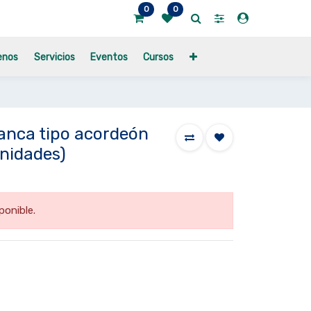
0
0
enos
Servicios
Eventos
Cursos
lanca tipo acordeón
nidades)
ponible.